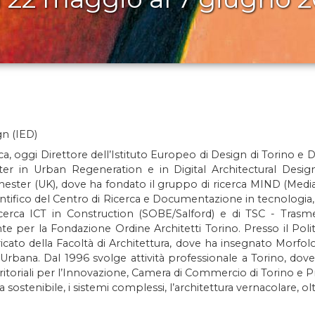
gn (IED)
rca, oggi Direttore dell’Istituto Europeo di Design di Torino e 
ter in Urban Regeneration e in Digital Architectural Desi
hester (UK), dove ha fondato il gruppo di ricerca MIND (Mediat
ifico del Centro di Ricerca e Documentazione in tecnologia, ar
cerca ICT in Construction (SOBE/Salford) e di TSC - Trasme
nte per la Fondazione Ordine Architetti Torino. Presso il Poli
ricato della Facoltà di Architettura, dove ha insegnato Morfol
rbana. Dal 1996 svolge attività professionale a Torino, dov
rritoriali per l’Innovazione, Camera di Commercio di Torino e Pr
sostenibile, i sistemi complessi, l’architettura vernacolare, oltr