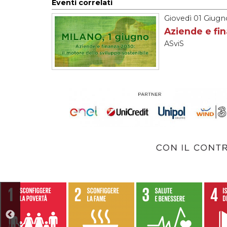
Giovedì
01 Giugn
Aziende e fin
ASviS